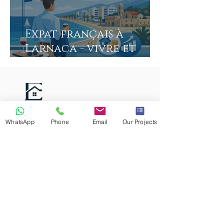
Expat français à
Larnaca - vivre et
investir
WhatsApp
Phone
Email
Our Projects
Our team of experienced professionals
includes real estate agents, property
managers, and construction experts
who work together to deliver
outstanding results for our clients.
MENU